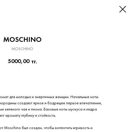
MOSCHINO
MOSCHINO
5000,00
тг.
Приобрести сейчас
омат для молодых и энергичных женщин. Начальные ноты
смородины создают яркое и бодрящее первое впечатление,
ми зеленого чая и пиона. Базовые ноты мускуса и кедра
ют аромату глубину и стойкость.
от Moschino был создан, чтобы воплотить игривость и