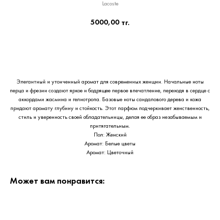
Lacoste
5000,00
тг.
Приобрести сейчас
Элегантный и утонченный аромат для современных женщин. Начальные ноты
перца и фрезии создают яркое и бодрящее первое впечатление, переходя в сердце с
аккордами жасмина и гелиотропа. Базовые ноты сандалового дерева и кожа
придают аромату глубину и стойкость. Этот парфюм подчеркивает женственность,
стиль и уверенность своей обладательницы, делая ее образ незабываемым и
притягательным.
Пол: Женский
Аромат: Белые цветы
Аромат: Цветочный
Может вам понравится: