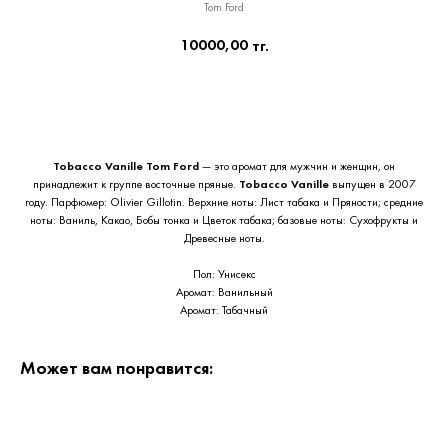
Tom Ford
10000,00
тг.
Приобрести сейчас
Tobacco Vanille
Tom Ford
— это аромат для мужчин и женщин, он
принадлежит к группе восточные пряные.
Tobacco Vanille
выпущен в 2007
году. Парфюмер: Olivier Gillotin. Верхние ноты: Лист табака и Пряности; средние
ноты: Ваниль, Какао, Бобы тонка и Цветок табака; базовые ноты: Сухофрукты и
Древесные ноты.
Пол: Унисекс
Аромат: Ванильный
Аромат: Табачный
Может вам понравится: