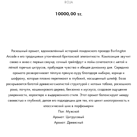
ROJA
10000,00
тг.
Приобрести сейчас
Роскошный аромат, вдохновлённый историей лондонского прохода Burlington
Arcade и его традициями утончённой британской элегантности. Композиция звучит
свежо и живо с первых секунд: сочный грейпфрут и лайм сочетаются с мятой и
лёгкой горечью цитрусов, пробуждая чувства и обещая динамику дня. Середина
аромата разворачивает тёплую пряную ауру благодаря имбирю, корице и
шафрану, которые плавно перетекают в глубокий, насыщенный шлейф. База
раскрывается богатой древесно‑смолистой структурой с нотами табака, роскошного
рома, пачули, кашемирового дерева, бензоина и мускуса, создавая ощущение
уверенности, характера и выдержанного стиля. Этот аромат балансирует между
свежестью и глубиной, делая его подходящим для тех, кто ценит многогранность и
классический шик в парфюмерии
Пол: Мужской
Аромат: Цитрусовый
Аромат: Древесный