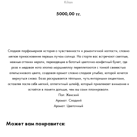
Kilian
5000,00
тг.
Приобрести сейчас
Cладкая парфюмерная история о чувственности и романтичной наглости, словно
мягкое прикосновение первым лучам солнца. На старте вас встречают светлые,
нежные оттенки нероли, переходящие в богатый цветочно-конфетный букет, где
роза и медовая нота хлопка маршмеллоу переплетаются с тонкой свежестью
апельсинового цвета, создавая аромат словно сладкая улыбка, которой хочется
вернуться снова. База раскрывается тёплыми, чуть янтарными акцентами,
оставляя после себя мягкий, аппетитный шлейф, который привлекает внимание и
остаётся в памяти дольше, чем вы сами планировали.
Пол: Женский
Аромат: Сладкий
Аромат: Цветочный
Может вам понравится: