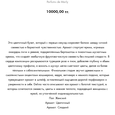
Parfums de Marly
10000,00
тг.
Приобрести сейчас
Это цветочный букет, который с первых секунд сохраняет баланс между сочной
свежестью и бархатной чувственностью. Аромат стартует ярким, игривым
аккордом личи и ревеня, подкреплённым бергамотом и пикантным мускатным
орехом, что создаёт необычную фруктово‑кислую свежесть без лишней сладости. В
сердце композиции раскрываются турецкая роза и пион, добавляя глубину и объем
цветочному профилю, а ваниль и мускус мягко смягчают цветы, делая их более
тёплыми и соблазнительными. Финальная стадия звучит древесными и
смолянистыми акцентами кашмеранa, кедра, ветивера и немного ладана, которые
превращают аромат в шлейф, оставляющий ощущение дорогой парфюмерии и
уверенности в себе. Delina часто описывают как аромат с богатой текстурой, в
котором сочетаются свежесть, цветы и нежная теплота, подходящий женщинам с
яркой, но утончённой индивидуальностью.
Пол: Женский
Аромат: Цветочный
Аромат: Сладкий