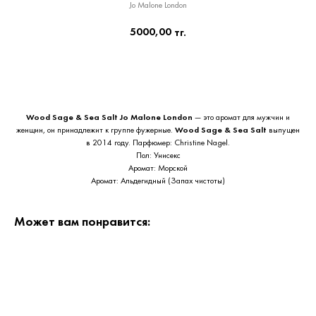
Jo Malone London
5000,00
тг.
Приобрести сейчас
Wood Sage & Sea Salt
Jo Malone London
— это аромат для мужчин и
женщин, он принадлежит к группе фужерные.
Wood Sage & Sea Salt
выпущен
в 2014 году. Парфюмер: Christine Nagel.
Пол: Унисекс
Аромат: Морской
Аромат: Альдегидный (Запах чистоты)
Может вам понравится: