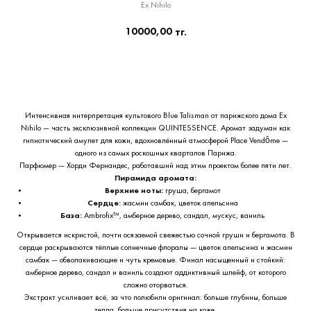
Ex Nihilo
10000,00
тг.
Приобрести сейчас
Интенсивная интерпретация культового Blue Talisman от парижского дома Ex
Nihilo — часть эксклюзивной коллекции QUINTESSENCE. Аромат задуман как
гипнотический амулет для кожи, вдохновлённый атмосферой Place Vendôme —
одного из самых роскошных кварталов Парижа.
Парфюмер — Хорди Фернандес, работавший над этим проектом более пяти лет.
Пирамида аромата:
Верхние ноты:
груша, бергамот
Сердце:
жасмин самбак, цветок апельсина
База:
Ambrofix™, амберное дерево, сандал, мускус, ваниль
Открывается искристой, почти осязаемой свежестью сочной груши и бергамота. В
сердце раскрываются тёплые солнечные флоралы — цветок апельсина и жасмин
самбак — обволакивающие и чуть кремовые. Финал насыщенный и стойкий:
амберное дерево, сандал и ваниль создают аддиктивный шлейф, от которого
сложно оторваться.
Экстракт усиливает всё, за что полюбили оригинал: больше глубины, больше
тепла, больше присутствия на коже.