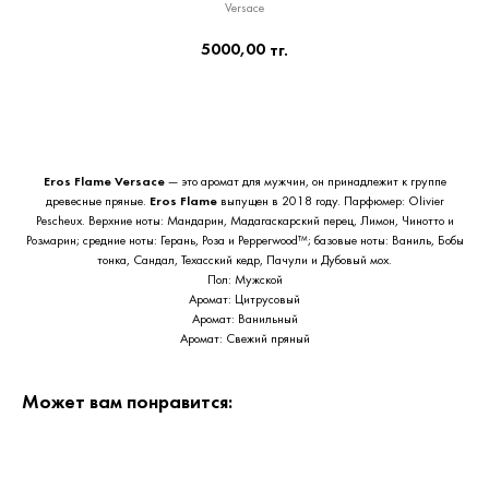
Versace
5000,00
тг.
Приобрести сейчас
Eros Flame
Versace
— это аромат для мужчин, он принадлежит к группе
древесные пряные.
Eros Flame
выпущен в 2018 году. Парфюмер: Olivier
Pescheux. Верхние ноты: Мандарин, Мадагаскарский перец, Лимон, Чинотто и
Розмарин; средние ноты: Герань, Роза и Pepperwood™; базовые ноты: Ваниль, Бобы
тонка, Сандал, Техасский кедр, Пачули и Дубовый мох.
Пол: Мужской
Аромат: Цитрусовый
Аромат: Ванильный
Аромат: Свежий пряный
Может вам понравится: