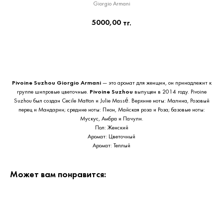
Giorgio Armani
5000,00
тг.
Приобрести сейчас
Pivoine Suzhou
Giorgio Armani
— это аромат для женщин, он принадлежит к
группе шипровые цветочные.
Pivoine Suzhou
выпущен в 2014 году. Pivoine
Suzhou был создан Cecile Matton и Julie Massé. Верхние ноты: Малина, Розовый
перец и Мандарин; средние ноты: Пион, Майская роза и Роза; базовые ноты:
Мускус, Амбра и Пачули.
Пол: Женский
Аромат: Цветочный
Аромат: Теплый
Может вам понравится: