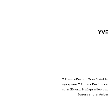
YVE
Y Eau de Parfum
Yves Saint L
фужерные.
Y Eau de Parfum
вып
ноты: Яблоко, Имбирь и Бергамо
базовые ноты: Amber