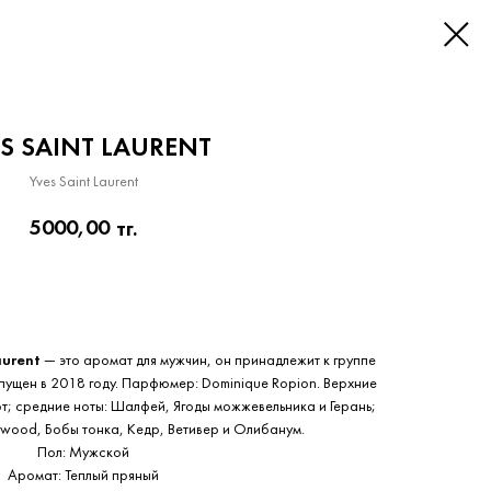
S SAINT LAURENT
Yves Saint Laurent
5000,00
тг.
Приобрести сейчас
aurent
— это аромат для мужчин, он принадлежит к группе
ущен в 2018 году. Парфюмер: Dominique Ropion. Верхние
т; средние ноты: Шалфей, Ягоды можжевельника и Герань;
wood, Бобы тонка, Кедр, Ветивер и Олибанум.
Пол: Мужской
Аромат: Теплый пряный