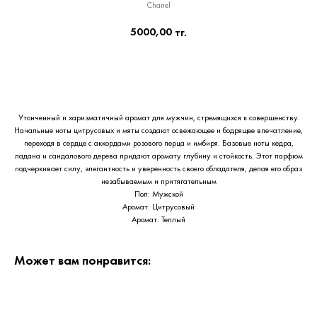
Chanel
5000,00
тг.
Приобрести сейчас
Утонченный и харизматичный аромат для мужчин, стремящихся к совершенству.
Начальные ноты цитрусовых и мяты создают освежающее и бодрящее впечатление,
переходя в сердце с аккордами розового перца и имбиря. Базовые ноты кедра,
ладана и сандалового дерева придают аромату глубину и стойкость. Этот парфюм
подчеркивает силу, элегантность и уверенность своего обладателя, делая его образ
незабываемым и притягательным
Пол: Мужской
Аромат: Цитрусовый
Аромат: Теплый
Может вам понравится: