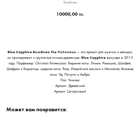
Boadicea
10000,00
тг.
Приобрести сейчас
Blue Sapphire
Boadicea the Victorious
— это аромат для мужчин и женщин,
он принадлежит к группе восточные древесные.
Blue Sapphire
выпущен в 2013
году. Парфюмер: Christian Provenzano. Верхние ноты: Лимон, Ромашка, Шалфей,
Шафран и Бархатцы; средние ноты: Роза, Индийский жасмин и Магнолия; базовые
ноты: Уд, Пачули и Амбра.
Пол: Унисекс
Аромат: Древесный
Аромат: Цитрусовый
Может вам понравится: