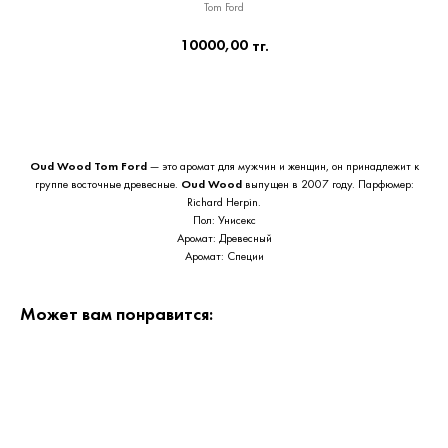
Tom Ford
10000,00
тг.
Приобрести сейчас
Oud Wood
Tom Ford
— это аромат для мужчин и женщин, он принадлежит к
группе восточные древесные.
Oud Wood
выпущен в 2007 году. Парфюмер:
Richard Herpin.
Пол: Унисекс
Аромат: Древесный
Аромат: Специи
Может вам понравится: