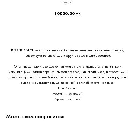
Tom Ford
10000,00
тг.
Приобрести сейчас
BITTER PEACH
— это роскошный соблазнительный нектар из самых спелых,
головокружительно сладких фруктов с манящим ароматом.
Опьяняющая фруктово-цветочная композиция открывается аппетитными
искушающими нотами персика, выросшего среди виноградников, и страстными
оттенками красного сицилийского апельсина. А острота пряного масла кардамона
ещё ярче вызывает ощущение сочной и спелой мякоти на языке.
Пол: Унисекс
Аромат: Фруктовый
Аромат: Сладкий
Может вам понравится: