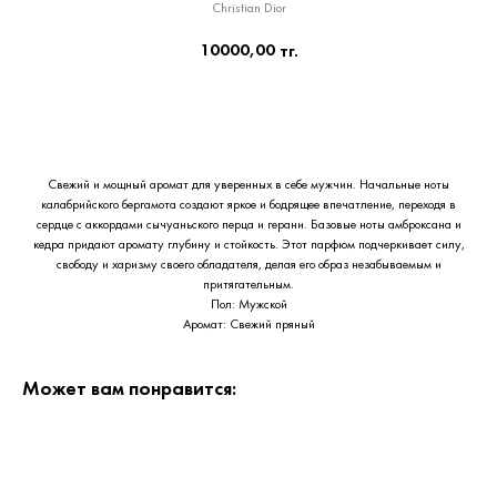
Christian Dior
10000,00
тг.
Приобрести сейчас
Свежий и мощный аромат для уверенных в себе мужчин. Начальные ноты
калабрийского бергамота создают яркое и бодрящее впечатление, переходя в
сердце с аккордами сычуаньского перца и герани. Базовые ноты амброксана и
кедра придают аромату глубину и стойкость. Этот парфюм подчеркивает силу,
свободу и харизму своего обладателя, делая его образ незабываемым и
притягательным.
Пол: Мужской
Аромат: Свежий пряный
Может вам понравится: