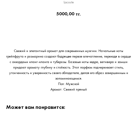
Lacoste
5000,00
тг.
Приобрести сейчас
Свежий и элегантный аромат для современных мужчин. Начальные ноты
грейпфрута и розмарина создают бодрящее первое впечатление, переходя в сердце
с аккордами иланг-иланга и туберозы. Базовые ноты кедра, ветивера и замши
придают аромату глубину и стойкость. Этот парфюм подчеркивает стиль,
утонченность и уверенность своего обладателя, делая его образ завершенным и
запоминающимся.
Пол: Мужской
Аромат: Свежий пряный
Может вам понравится: